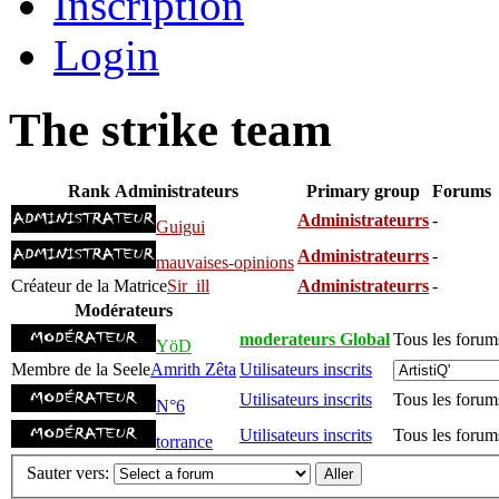
Inscription
Login
The strike team
Rank
Administrateurs
Primary group
Forums
Administrateurrs
-
Guigui
Administrateurrs
-
mauvaises-opinions
Créateur de la Matrice
Sir_ill
Administrateurrs
-
Modérateurs
moderateurs Global
Tous les forum
YöD
Membre de la Seele
Amrith Zêta
Utilisateurs inscrits
Utilisateurs inscrits
Tous les forum
N°6
Utilisateurs inscrits
Tous les forum
torrance
Sauter vers: