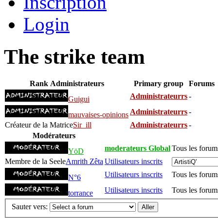
Inscription
Login
The strike team
Rank
Administrateurs
Primary group
Forums
Administrateurrs
-
Guigui
Administrateurrs
-
mauvaises-opinions
Créateur de la Matrice
Sir_ill
Administrateurrs
-
Modérateurs
moderateurs Global
Tous les forum
YöD
Membre de la Seele
Amrith Zêta
Utilisateurs inscrits
Utilisateurs inscrits
Tous les forum
N°6
Utilisateurs inscrits
Tous les forum
torrance
Sauter vers: