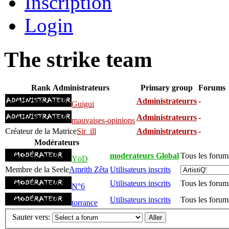
Inscription
Login
The strike team
Rank
Administrateurs
Primary group
Forums
Administrateurrs
-
Guigui
Administrateurrs
-
mauvaises-opinions
Créateur de la Matrice
Sir_ill
Administrateurrs
-
Modérateurs
moderateurs Global
Tous les forum
YöD
Membre de la Seele
Amrith Zêta
Utilisateurs inscrits
Utilisateurs inscrits
Tous les forum
N°6
Utilisateurs inscrits
Tous les forum
torrance
Sauter vers: