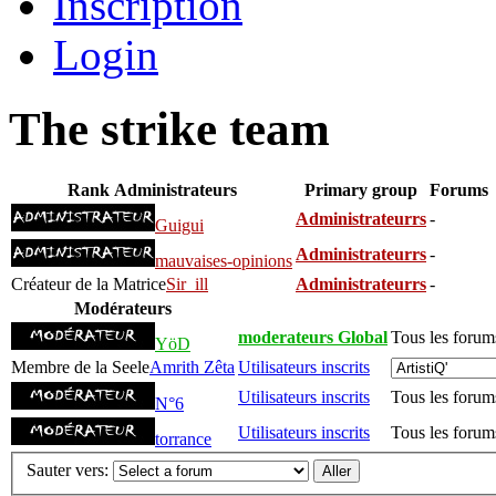
Inscription
Login
The strike team
Rank
Administrateurs
Primary group
Forums
Administrateurrs
-
Guigui
Administrateurrs
-
mauvaises-opinions
Créateur de la Matrice
Sir_ill
Administrateurrs
-
Modérateurs
moderateurs Global
Tous les forum
YöD
Membre de la Seele
Amrith Zêta
Utilisateurs inscrits
Utilisateurs inscrits
Tous les forum
N°6
Utilisateurs inscrits
Tous les forum
torrance
Sauter vers: