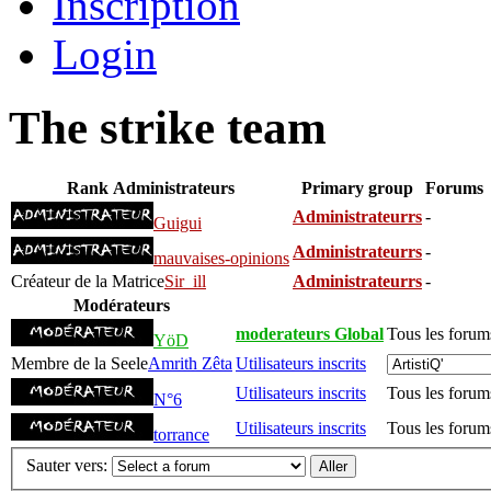
Inscription
Login
The strike team
Rank
Administrateurs
Primary group
Forums
Administrateurrs
-
Guigui
Administrateurrs
-
mauvaises-opinions
Créateur de la Matrice
Sir_ill
Administrateurrs
-
Modérateurs
moderateurs Global
Tous les forum
YöD
Membre de la Seele
Amrith Zêta
Utilisateurs inscrits
Utilisateurs inscrits
Tous les forum
N°6
Utilisateurs inscrits
Tous les forum
torrance
Sauter vers: