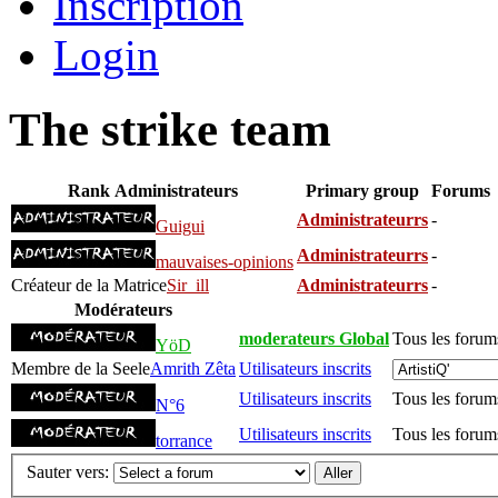
Inscription
Login
The strike team
Rank
Administrateurs
Primary group
Forums
Administrateurrs
-
Guigui
Administrateurrs
-
mauvaises-opinions
Créateur de la Matrice
Sir_ill
Administrateurrs
-
Modérateurs
moderateurs Global
Tous les forum
YöD
Membre de la Seele
Amrith Zêta
Utilisateurs inscrits
Utilisateurs inscrits
Tous les forum
N°6
Utilisateurs inscrits
Tous les forum
torrance
Sauter vers: