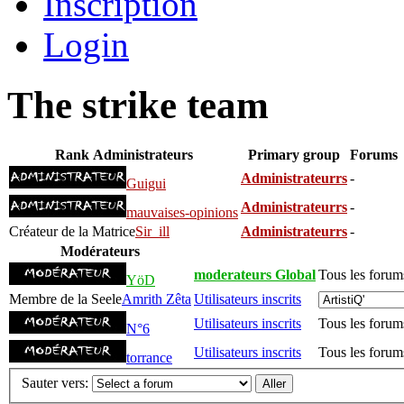
Inscription
Login
The strike team
Rank
Administrateurs
Primary group
Forums
Administrateurrs
-
Guigui
Administrateurrs
-
mauvaises-opinions
Créateur de la Matrice
Sir_ill
Administrateurrs
-
Modérateurs
moderateurs Global
Tous les forum
YöD
Membre de la Seele
Amrith Zêta
Utilisateurs inscrits
Utilisateurs inscrits
Tous les forum
N°6
Utilisateurs inscrits
Tous les forum
torrance
Sauter vers: