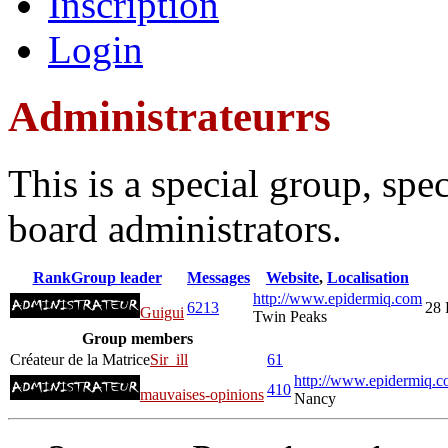
Inscription
Login
Administrateurrs
This is a special group, sp
board administrators.
Rank
Group leader
Messages
Website
,
Localisation
http://www.epidermiq.com
6213
28 
Guigui
Twin Peaks
Group members
Créateur de la Matrice
Sir_ill
61
http://www.epidermiq.c
410
mauvaises-opinions
Nancy