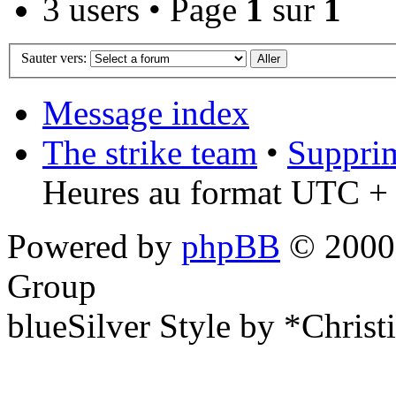
3 users • Page
1
sur
1
Sauter vers:
Message index
The strike team
•
Supprim
Heures au format UTC + 
Powered by
phpBB
© 2000,
Group
blueSilver Style by *Christ