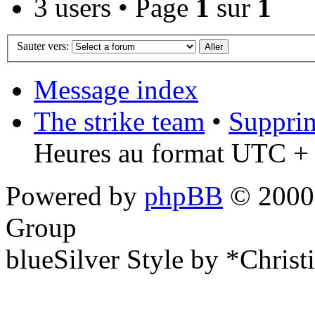
3 users • Page
1
sur
1
Sauter vers:
Message index
The strike team
•
Supprim
Heures au format UTC + 
Powered by
phpBB
© 2000,
Group
blueSilver Style by *Christ