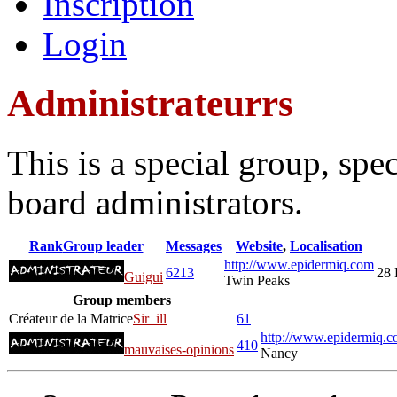
Inscription
Login
Administrateurrs
This is a special group, sp
board administrators.
Rank
Group leader
Messages
Website
,
Localisation
http://www.epidermiq.com
6213
28 
Guigui
Twin Peaks
Group members
Créateur de la Matrice
Sir_ill
61
http://www.epidermiq.c
410
mauvaises-opinions
Nancy