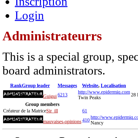
Inscription
Login
Administrateurrs
This is a special group, sp
board administrators.
Rank
Group leader
Messages
Website
,
Localisation
http://www.epidermiq.com
6213
28 
Guigui
Twin Peaks
Group members
Créateur de la Matrice
Sir_ill
61
http://www.epidermiq.c
410
mauvaises-opinions
Nancy