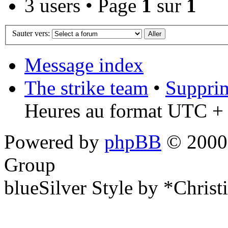
3 users • Page
1
sur
1
Sauter vers:
Message index
The strike team
•
Supprim
Heures au format UTC + 
Powered by
phpBB
© 2000,
Group
blueSilver Style by *Christ