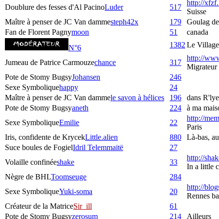
http://xfzf
Doublure des fesses d'Al Pacino
Luder
517
Suisse
Maître à penser de JC Van damme
steph42x
179
Goulag de
Fan de Florent Pagny
moon
51
canada
1382
Le Village
N°6
http://www
Jumeau de Patrice Carmouze
chance
317
Migrateur
Pote de Stomy Bugsy
Johansen
246
Sexe Symbolique
happy
24
Maître à penser de JC Van damme
le savon à hélices
196
dans R'lye
Pote de Stomy Bugsy
aneth
224
à ma maiso
http://mem
Sexe Symbolique
Emilie
22
Paris
Iris, confidente de Krycek
Little.alien
880
Là-bas, au 
Suce boules de Fogiel
Idril Telemmaitë
27
http://sha
Volaille confinée
shake
33
In a littl
Nègre de BHL
Toomseuge
284
http://blog
Sexe Symbolique
Yuki-soma
20
Rennes bas
Créateur de la Matrice
Sir_ill
61
Pote de Stomy Bugsy
zerosum
214
Ailleurs