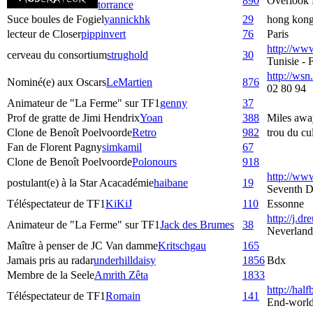
890
Overlook 
torrance
Suce boules de Fogiel
yannickhk
29
hong kon
lecteur de Closer
pippinvert
76
Paris
http://ww
cerveau du consortium
strughold
30
Tunisie -
http://wsn.
Nominé(e) aux Oscars
LeMartien
876
02 80 94
Animateur de "La Ferme" sur TF1
genny
37
Prof de gratte de Jimi Hendrix
Yoan
388
Miles awa
Clone de Benoît Poelvoorde
Retro
982
trou du c
Fan de Florent Pagny
simkamil
67
Clone de Benoît Poelvoorde
Polonours
918
http://www
postulant(e) à la Star Acacadémie
haibane
19
Seventh D
Téléspectateur de TF1
KiKiJ
110
Essonne
http://j.dre
Animateur de "La Ferme" sur TF1
Jack des Brumes
38
Neverland
Maître à penser de JC Van damme
Kritschgau
165
Jamais pris au radar
underhilldaisy
1856
Bdx
Membre de la Seele
Amrith Zêta
1833
http://hal
Téléspectateur de TF1
Romain
141
End-worl