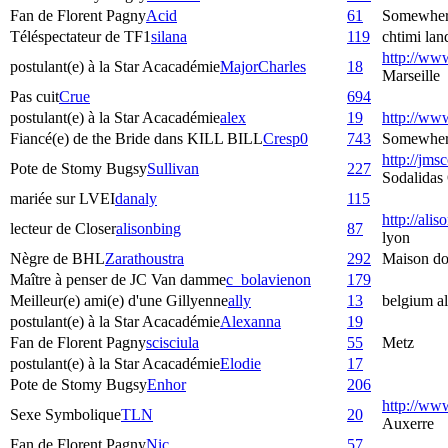
Fan de Florent Pagny
Acid
61
Somewher
Téléspectateur de TF1
silana
119
chtimi lan
http://www.
postulant(e) à la Star Acacadémie
MajorCharles
18
Marseille
Pas cuit
Crue
694
postulant(e) à la Star Acacadémie
alex
19
http://www
Fiancé(e) de the Bride dans KILL BILL
Cresp0
743
Somewhere 
http://jms
Pote de Stomy Bugsy
Sullivan
227
Sodalidas
mariée sur LVEI
danaly
115
http://ali
lecteur de Closer
alisonbing
87
lyon
Nègre de BHL
Zarathoustra
292
Maison do
Maître à penser de JC Van damme
c_bolavienon
179
Meilleur(e) ami(e) d'une Gillyenne
ally
13
belgium al
postulant(e) à la Star Acacadémie
Alexanna
19
Fan de Florent Pagny
scisciula
55
Metz
postulant(e) à la Star Acacadémie
Elodie
17
Pote de Stomy Bugsy
Enhor
206
http://ww
Sexe Symbolique
TLN
20
Auxerre
Fan de Florent Pagny
Nic
57