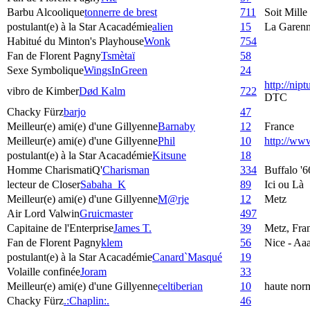
Barbu Alcoolique
tonnerre de brest
711
Soit Mille
postulant(e) à la Star Acacadémie
alien
15
La Garenn
Habitué du Minton's Playhouse
Wonk
754
Fan de Florent Pagny
Tsmètaï
58
Sexe Symbolique
WingsInGreen
24
http://nip
vibro de Kimber
Død Kalm
722
DTC
Chacky Fürz
barjo
47
Meilleur(e) ami(e) d'une Gillyenne
Barnaby
12
France
Meilleur(e) ami(e) d'une Gillyenne
Phil
10
http://w
postulant(e) à la Star Acacadémie
Kitsune
18
Homme CharismatiQ'
Charisman
334
Buffalo '6
lecteur de Closer
Sabaha_K
89
Ici ou Là
Meilleur(e) ami(e) d'une Gillyenne
M@rje
12
Metz
Air Lord Valwin
Gruicmaster
497
Capitaine de l'Enterprise
James T.
39
Metz, Fra
Fan de Florent Pagny
klem
56
Nice - Aaa
postulant(e) à la Star Acacadémie
Canard`Masqué
19
Volaille confinée
Joram
33
Meilleur(e) ami(e) d'une Gillyenne
celtiberian
10
haute nor
Chacky Fürz
.:Chaplin:.
46