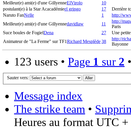
Meilleur(e) ami(e) d'une Gillyenne
ElVirolo
10
postulant(e) à la Star Acacadémie
el gringo
17
Derrière to
Naruto Fan
Nelle
1
http://ww
http://map
Meilleur(e) ami(e) d'une Gillyenne
davidlaw
11
Paris
Suce boules de Fogiel
Dena
27
Une petite 
http://ric
Animateur de "La Ferme" sur TF1
Richard Mesplède
38
Bayonne
123 users •
Page
1
sur
2
Sauter vers:
Message index
The strike team
•
Supprim
Heures au format UTC + 