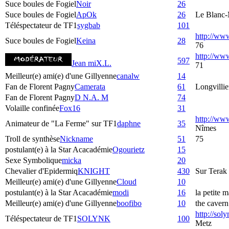
Suce boules de Fogiel
Noir
26
Suce boules de Fogiel
ApOk
26
Le Blanc-
Téléspectateur de TF1
sygbab
101
http://ww
Suce boules de Fogiel
Keina
28
76
http://w
597
Jean miX.L.
71
Meilleur(e) ami(e) d'une Gillyenne
canalw
14
Fan de Florent Pagny
Camerata
61
Longvillie
Fan de Florent Pagny
D N.A. M
74
Volaille confinée
Fox16
31
http://ww
Animateur de "La Ferme" sur TF1
daphne
35
Nîmes
Troll de synthèse
Nickname
51
75
postulant(e) à la Star Acacadémie
Ogourietz
15
Sexe Symbolique
micka
20
Chevalier d'Epidermiq
KNIGHT
430
Sur Terak
Meilleur(e) ami(e) d'une Gillyenne
Cloud
10
postulant(e) à la Star Acacadémie
modi
16
la petite m
Meilleur(e) ami(e) d'une Gillyenne
boofibo
10
the cavern
http://sol
Téléspectateur de TF1
SOLYNK
100
Metz