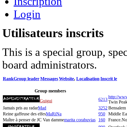
Inscription
Login
Utilisateurs inscrits
This is a special group, sp
board administrators.
Rank
Group leader
Messages
Website
,
Localisation
Inscrit le
Group members
http://ww
6213
Guigui
Twin Pea
Jamais pris au radar
Mad
3252
Bensalem
Reine gaffeuse des elfes
MaRiNa
950
Middle Ea
Maître à penser de JC Van damme
marita corabuvias
160
France.No