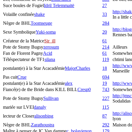
Suce boules de Fogiel
Idril Telemmaitë
27
http://sha
Volaille confinée
shake
33
In a littl
Nègre de BHL
Toomseuge
284
http://blog
Sexe Symbolique
Yuki-soma
20
Rennes bas
Créateur de la Matrice
Sir_ill
61
Pote de Stomy Bugsy
zerosum
214
Ailleurs
Fan de Florent Pagny
Acid
61
Somewher
Téléspectateur de TF1
silana
119
chtimi lan
http://www.
postulant(e) à la Star Acacadémie
MajorCharles
18
Marseille
Pas cuit
Crue
694
postulant(e) à la Star Acacadémie
alex
19
http://www
Fiancé(e) de the Bride dans KILL BILL
Cresp0
743
Somewhere 
http://jms
Pote de Stomy Bugsy
Sullivan
227
Sodalidas
mariée sur LVEI
danaly
115
http://ali
lecteur de Closer
alisonbing
87
lyon
Nègre de BHL
Zarathoustra
292
Maison do
Maître à penser de JC Van damme
c_bolavienon
179