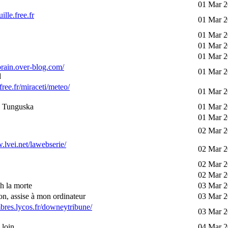
01 Mar 2
uille.free.fr
01 Mar 2
01 Mar 2
01 Mar 2
01 Mar 2
fbrain.over-blog.com/
01 Mar 2
d
.free.fr/miraceti/meteo/
01 Mar 2
 Tunguska
01 Mar 2
01 Mar 2
02 Mar 2
.lvei.net/lawebserie/
02 Mar 2
02 Mar 2
02 Mar 2
h la morte
03 Mar 2
n, assise à mon ordinateur
03 Mar 2
bres.lycos.fr/downeytribune/
03 Mar 2
loin...
04 Mar 2