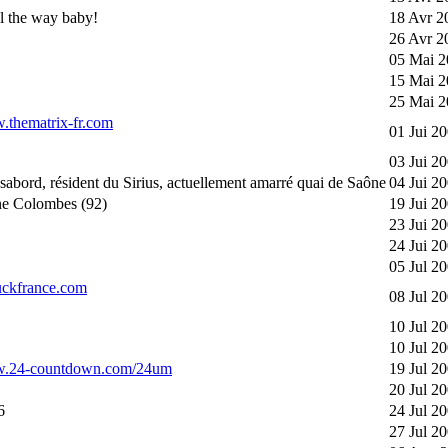
l the way baby!
18 Avr 2
26 Avr 2
05 Mai 2
15 Mai 2
25 Mai 2
w.thematrix-fr.com
01 Jui 2
03 Jui 2
 sabord, résident du Sirius, actuellement amarré quai de Saône
04 Jui 2
e Colombes (92)
19 Jui 2
23 Jui 2
24 Jui 2
05 Jul 2
tuckfrance.com
08 Jul 2
10 Jul 2
10 Jul 2
ww.24-countdown.com/24um
19 Jul 2
20 Jul 2
6
24 Jul 2
27 Jul 2