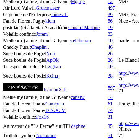
Meilleur(e) ami(e) d'une Gillyenne
M@rje
12
Metz
Air Lord Valwin
Gruicmaster
497
Capitaine de l'Enterprise
James T.
39
Metz, Fra
Fan de Florent Pagny
klem
56
Nice - Aaa
postulant(e) à la Star Acacadémie
Canard`Masqué
19
Volaille confinée
Joram
33
Meilleur(e) ami(e) d'une Gillyenne
celtiberian
10
haute nor
Chacky Fürz
.:Chaplin:.
46
Suce boules de Fogiel
Noir
26
Suce boules de Fogiel
ApOk
26
Le Blanc-
Téléspectateur de TF1
sygbab
101
http://ww
Suce boules de Fogiel
Keina
28
76
http://w
597
Jean miX.L.
71
Meilleur(e) ami(e) d'une Gillyenne
canalw
14
Fan de Florent Pagny
Camerata
61
Longvillie
Fan de Florent Pagny
D N.A. M
74
Volaille confinée
Fox16
31
http://ww
Animateur de "La Ferme" sur TF1
daphne
35
Nîmes
Troll de synthèse
Nickname
51
75