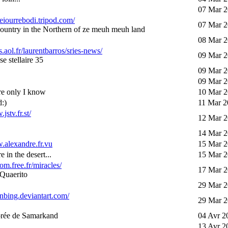
07 Mar 2
keiourrebodi.tripod.com/
07 Mar 2
e country in the Northern of ze meuh meuh land
08 Mar 2
s.aol.fr/laurentbarros/sries-news/
09 Mar 2
e stellaire 35
09 Mar 2
09 Mar 2
e only I know
10 Mar 2
d:)
11 Mar 2
jstv.fr.st/
12 Mar 2
14 Mar 2
.alexandre.fr.vu
15 Mar 2
in the desert...
15 Mar 2
com.free.fr/miracles/
17 Mar 2
 Quaerito
29 Mar 2
sonbing.deviantart.com/
29 Mar 2
rée de Samarkand
04 Avr 2
13 Avr 2