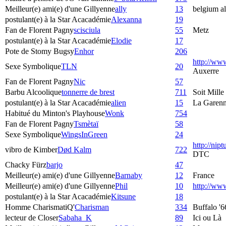
Meilleur(e) ami(e) d'une Gillyenne
ally
13
belgium al
postulant(e) à la Star Acacadémie
Alexanna
19
Fan de Florent Pagny
scisciula
55
Metz
postulant(e) à la Star Acacadémie
Elodie
17
Pote de Stomy Bugsy
Enhor
206
http://ww
Sexe Symbolique
TLN
20
Auxerre
Fan de Florent Pagny
Nic
57
Barbu Alcoolique
tonnerre de brest
711
Soit Mille
postulant(e) à la Star Acacadémie
alien
15
La Garenn
Habitué du Minton's Playhouse
Wonk
754
Fan de Florent Pagny
Tsmètaï
58
Sexe Symbolique
WingsInGreen
24
http://nip
vibro de Kimber
Død Kalm
722
DTC
Chacky Fürz
barjo
47
Meilleur(e) ami(e) d'une Gillyenne
Barnaby
12
France
Meilleur(e) ami(e) d'une Gillyenne
Phil
10
http://w
postulant(e) à la Star Acacadémie
Kitsune
18
Homme CharismatiQ'
Charisman
334
Buffalo '6
lecteur de Closer
Sabaha_K
89
Ici ou Là