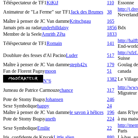
Téléspectateur de TF1
KiKiJ
110
Essonne
http://j.dre
Animateur de "La Ferme" sur TF1
Jack des Brumes
38
Neverland
Maître à penser de JC Van damme
Kritschgau
165
Jamais pris au radar
underhilldaisy
1856
Bdx
Membre de la Seele
Amrith Zêta
1833
http://hal
Téléspectateur de TF1
Romain
141
End-worl
http://xfzf
Doublure des fesses d'Al Pacino
Luder
517
Suisse
Maître à penser de JC Van damme
steph42x
179
Goulag de
Fan de Florent Pagny
moon
51
canada
1382
Le Village
N°6
http://www
Jumeau de Patrice Carmouze
chance
317
Migrateur
Pote de Stomy Bugsy
Johansen
246
Sexe Symbolique
happy
24
Maître à penser de JC Van damme
le savon à hélices
196
dans R'lye
Pote de Stomy Bugsy
aneth
224
à ma maiso
http://mem
Sexe Symbolique
Emilie
22
Paris
Iris, confidente de Krycek
Little.alien
880
Là-bas, au 