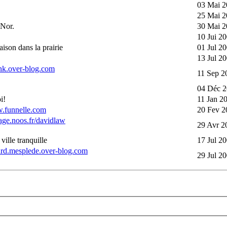
03 Mai 2
25 Mai 2
 Nor.
30 Mai 2
10 Jui 2
aison dans la prairie
01 Jul 2
13 Jul 2
ynk.over-blog.com
11 Sep 2
04 Déc 2
i!
11 Jan 2
w.funnelle.com
20 Fev 2
age.noos.fr/davidlaw
29 Avr 2
ville tranquille
17 Jul 2
hard.mesplede.over-blog.com
29 Jul 2