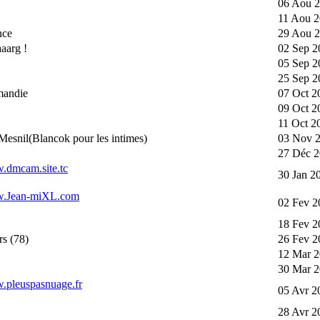
06 Aou 2
11 Aou 2
nce
29 Aou 2
aarg !
02 Sep 2
05 Sep 2
25 Sep 2
mandie
07 Oct 2
09 Oct 2
11 Oct 2
Mesnil(Blancok pour les intimes)
03 Nov 2
27 Déc 2
w.dmcam.site.tc
30 Jan 2
ww.Jean-miXL.com
02 Fev 2
18 Fev 2
rs (78)
26 Fev 2
12 Mar 2
30 Mar 2
w.pleuspasnuage.fr
05 Avr 2
28 Avr 2