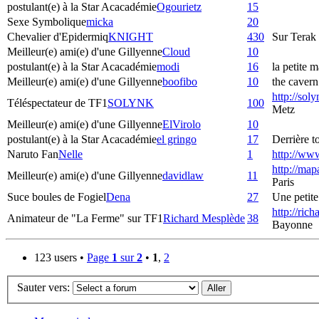
postulant(e) à la Star Acacadémie
Ogourietz
15
Sexe Symbolique
micka
20
Chevalier d'Epidermiq
KNIGHT
430
Sur Terak
Meilleur(e) ami(e) d'une Gillyenne
Cloud
10
postulant(e) à la Star Acacadémie
modi
16
la petite m
Meilleur(e) ami(e) d'une Gillyenne
boofibo
10
the cavern
http://sol
Téléspectateur de TF1
SOLYNK
100
Metz
Meilleur(e) ami(e) d'une Gillyenne
ElVirolo
10
postulant(e) à la Star Acacadémie
el gringo
17
Derrière to
Naruto Fan
Nelle
1
http://ww
http://map
Meilleur(e) ami(e) d'une Gillyenne
davidlaw
11
Paris
Suce boules de Fogiel
Dena
27
Une petite 
http://ric
Animateur de "La Ferme" sur TF1
Richard Mesplède
38
Bayonne
123 users •
Page
1
sur
2
•
1
,
2
Sauter vers: