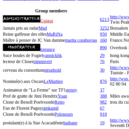
Group members
http://ww
6213
Guigui
Twin Pea
Jamais pris au radar
Mad
3252
Bensalem
Reine gaffeuse des elfes
MaRiNa
950
Middle Ea
Maître à penser de JC Van damme
marita corabuvias
160
France.No
890
Overlook 
torrance
Suce boules de Fogiel
yannickhk
29
hong kon
lecteur de Closer
pippinvert
76
Paris
http://ww
cerveau du consortium
strughold
30
Tunisie -
http://wsn.
Nominé(e) aux Oscars
LeMartien
876
02 80 94
Animateur de "La Ferme" sur TF1
genny
37
Prof de gratte de Jimi Hendrix
Yoan
388
Miles awa
Clone de Benoît Poelvoorde
Retro
982
trou du c
Fan de Florent Pagny
simkamil
67
Clone de Benoît Poelvoorde
Polonours
918
http://www
postulant(e) à la Star Acacadémie
haibane
19
Seventh D