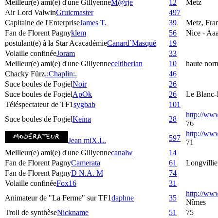
Meilleur(e) ami(e) d'une Gillyenne
M@rje
12
Metz
Air Lord Valwin
Gruicmaster
497
Capitaine de l'Enterprise
James T.
39
Metz, Fra
Fan de Florent Pagny
klem
56
Nice - Aaa
postulant(e) à la Star Acacadémie
Canard`Masqué
19
Volaille confinée
Joram
33
Meilleur(e) ami(e) d'une Gillyenne
celtiberian
10
haute nor
Chacky Fürz
.:Chaplin:.
46
Suce boules de Fogiel
Noir
26
Suce boules de Fogiel
ApOk
26
Le Blanc-
Téléspectateur de TF1
sygbab
101
http://ww
Suce boules de Fogiel
Keina
28
76
http://w
597
Jean miX.L.
71
Meilleur(e) ami(e) d'une Gillyenne
canalw
14
Fan de Florent Pagny
Camerata
61
Longvillie
Fan de Florent Pagny
D N.A. M
74
Volaille confinée
Fox16
31
http://ww
Animateur de "La Ferme" sur TF1
daphne
35
Nîmes
Troll de synthèse
Nickname
51
75