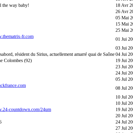
l the way baby!
18 Avr 2
26 Avr 2
05 Mai 2
15 Mai 2
25 Mai 2
w.thematrix-fr.com
01 Jui 2
03 Jui 2
 sabord, résident du Sirius, actuellement amarré quai de Saône
04 Jui 2
e Colombes (92)
19 Jui 2
23 Jui 2
24 Jui 2
05 Jul 2
tuckfrance.com
08 Jul 2
10 Jul 2
10 Jul 2
ww.24-countdown.com/24um
19 Jul 2
20 Jul 2
6
24 Jul 2
27 Jul 2