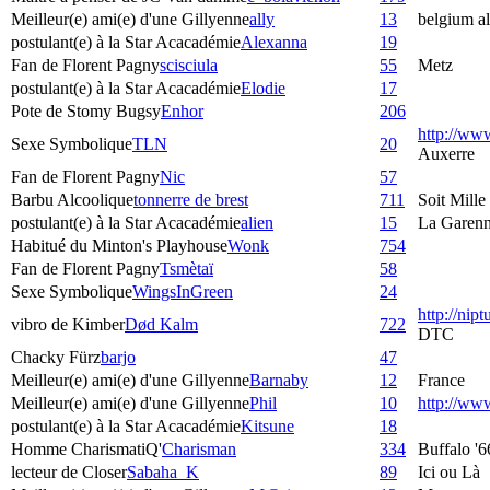
Meilleur(e) ami(e) d'une Gillyenne
ally
13
belgium al
postulant(e) à la Star Acacadémie
Alexanna
19
Fan de Florent Pagny
scisciula
55
Metz
postulant(e) à la Star Acacadémie
Elodie
17
Pote de Stomy Bugsy
Enhor
206
http://ww
Sexe Symbolique
TLN
20
Auxerre
Fan de Florent Pagny
Nic
57
Barbu Alcoolique
tonnerre de brest
711
Soit Mille
postulant(e) à la Star Acacadémie
alien
15
La Garenn
Habitué du Minton's Playhouse
Wonk
754
Fan de Florent Pagny
Tsmètaï
58
Sexe Symbolique
WingsInGreen
24
http://nip
vibro de Kimber
Død Kalm
722
DTC
Chacky Fürz
barjo
47
Meilleur(e) ami(e) d'une Gillyenne
Barnaby
12
France
Meilleur(e) ami(e) d'une Gillyenne
Phil
10
http://w
postulant(e) à la Star Acacadémie
Kitsune
18
Homme CharismatiQ'
Charisman
334
Buffalo '6
lecteur de Closer
Sabaha_K
89
Ici ou Là