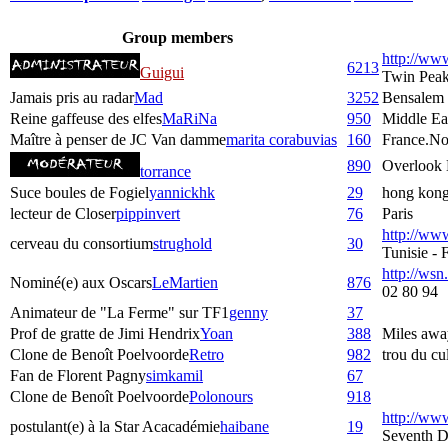
Group members
http://ww
6213
Guigui
Twin Pea
Jamais pris au radar
Mad
3252
Bensalem
Reine gaffeuse des elfes
MaRiNa
950
Middle Ea
Maître à penser de JC Van damme
marita corabuvias
160
France.No
890
Overlook 
torrance
Suce boules de Fogiel
yannickhk
29
hong kon
lecteur de Closer
pippinvert
76
Paris
http://ww
cerveau du consortium
strughold
30
Tunisie -
http://wsn.
Nominé(e) aux Oscars
LeMartien
876
02 80 94
Animateur de "La Ferme" sur TF1
genny
37
Prof de gratte de Jimi Hendrix
Yoan
388
Miles awa
Clone de Benoît Poelvoorde
Retro
982
trou du c
Fan de Florent Pagny
simkamil
67
Clone de Benoît Poelvoorde
Polonours
918
http://www
postulant(e) à la Star Acacadémie
haibane
19
Seventh D