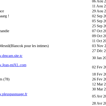
06 Aou 2
11 Aou 2
nce
29 Aou 2
aarg !
02 Sep 2
05 Sep 2
25 Sep 2
mandie
07 Oct 2
09 Oct 2
11 Oct 2
Mesnil(Blancok pour les intimes)
03 Nov 2
27 Déc 2
w.dmcam.site.tc
30 Jan 2
ww.Jean-miXL.com
02 Fev 2
18 Fev 2
rs (78)
26 Fev 2
12 Mar 2
30 Mar 2
w.pleuspasnuage.fr
05 Avr 2
28 Avr 2