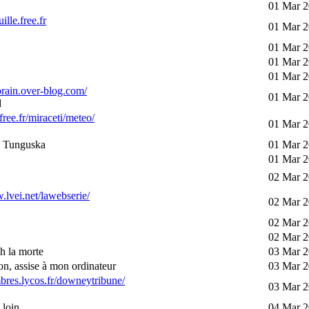
01 Mar 2
uille.free.fr
01 Mar 2
01 Mar 2
01 Mar 2
01 Mar 2
fbrain.over-blog.com/
01 Mar 2
d
.free.fr/miraceti/meteo/
01 Mar 2
 Tunguska
01 Mar 2
01 Mar 2
02 Mar 2
.lvei.net/lawebserie/
02 Mar 2
02 Mar 2
02 Mar 2
h la morte
03 Mar 2
n, assise à mon ordinateur
03 Mar 2
bres.lycos.fr/downeytribune/
03 Mar 2
loin...
04 Mar 2