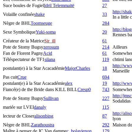
Suce boules de Fogiel
Idril Telemmaitë
27
http://sha
Volaille confinée
shake
33
In a littl
Nègre de BHL
Toomseuge
284
http://blog
Sexe Symbolique
Yuki-soma
20
Rennes bas
Créateur de la Matrice
Sir_ill
61
Pote de Stomy Bugsy
zerosum
214
Ailleurs
Fan de Florent Pagny
Acid
61
Somewher
Téléspectateur de TF1
silana
119
chtimi lan
http://www.
postulant(e) à la Star Acacadémie
MajorCharles
18
Marseille
Pas cuit
Crue
694
postulant(e) à la Star Acacadémie
alex
19
http://www
Fiancé(e) de the Bride dans KILL BILL
Cresp0
743
Somewhere 
http://jms
Pote de Stomy Bugsy
Sullivan
227
Sodalidas
mariée sur LVEI
danaly
115
http://ali
lecteur de Closer
alisonbing
87
lyon
Nègre de BHL
Zarathoustra
292
Maison do
Maître à penser de JC Van damme
c_bolavienon
179