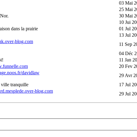
03 Mai 2
25 Mai 2
 Nor.
30 Mai 2
10 Jui 2
aison dans la prairie
01 Jul 2
13 Jul 2
ynk.over-blog.com
11 Sep 2
04 Déc 2
i!
11 Jan 2
w.funnelle.com
20 Fev 2
age.noos.fr/davidlaw
29 Avr 2
ville tranquille
17 Jul 2
hard.mesplede.over-blog.com
29 Jul 2