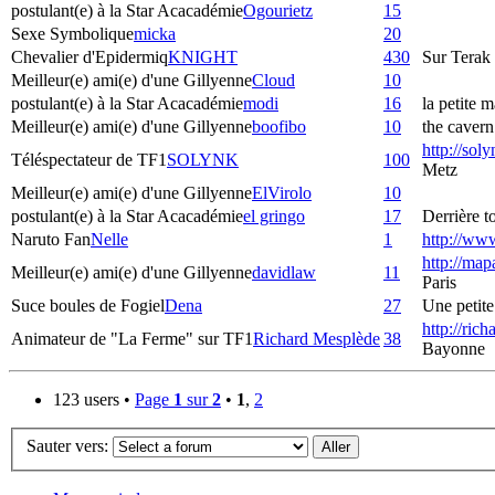
postulant(e) à la Star Acacadémie
Ogourietz
15
Sexe Symbolique
micka
20
Chevalier d'Epidermiq
KNIGHT
430
Sur Terak
Meilleur(e) ami(e) d'une Gillyenne
Cloud
10
postulant(e) à la Star Acacadémie
modi
16
la petite m
Meilleur(e) ami(e) d'une Gillyenne
boofibo
10
the cavern
http://sol
Téléspectateur de TF1
SOLYNK
100
Metz
Meilleur(e) ami(e) d'une Gillyenne
ElVirolo
10
postulant(e) à la Star Acacadémie
el gringo
17
Derrière to
Naruto Fan
Nelle
1
http://ww
http://map
Meilleur(e) ami(e) d'une Gillyenne
davidlaw
11
Paris
Suce boules de Fogiel
Dena
27
Une petite 
http://ric
Animateur de "La Ferme" sur TF1
Richard Mesplède
38
Bayonne
123 users •
Page
1
sur
2
•
1
,
2
Sauter vers: