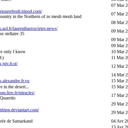
07 Mar 2
keiourrebodi.tripod.com/
07 Mar 2
e country in the Northern of ze meuh meuh land
08 Mar 2
s.aol.fr/laurentbarros/sries-news/
09 Mar 2
e stellaire 35
09 Mar 2
09 Mar 2
e only I know
10 Mar 2
d:)
11 Mar 2
jstv.fr.st/
12 Mar 2
14 Mar 2
.alexandre.fr.vu
15 Mar 2
in the desert...
15 Mar 2
com.free.fr/miracles/
17 Mar 2
 Quaerito
29 Mar 2
sonbing.deviantart.com/
29 Mar 2
rée de Samarkand
04 Avr 2
13 Avr 2