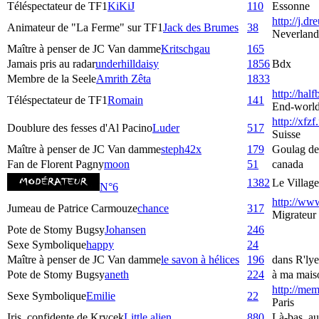
Téléspectateur de TF1
KiKiJ
110
Essonne
http://j.dre
Animateur de "La Ferme" sur TF1
Jack des Brumes
38
Neverland
Maître à penser de JC Van damme
Kritschgau
165
Jamais pris au radar
underhilldaisy
1856
Bdx
Membre de la Seele
Amrith Zêta
1833
http://hal
Téléspectateur de TF1
Romain
141
End-worl
http://xfzf
Doublure des fesses d'Al Pacino
Luder
517
Suisse
Maître à penser de JC Van damme
steph42x
179
Goulag de
Fan de Florent Pagny
moon
51
canada
1382
Le Village
N°6
http://www
Jumeau de Patrice Carmouze
chance
317
Migrateur
Pote de Stomy Bugsy
Johansen
246
Sexe Symbolique
happy
24
Maître à penser de JC Van damme
le savon à hélices
196
dans R'lye
Pote de Stomy Bugsy
aneth
224
à ma maiso
http://mem
Sexe Symbolique
Emilie
22
Paris
Iris, confidente de Krycek
Little.alien
880
Là-bas, au 