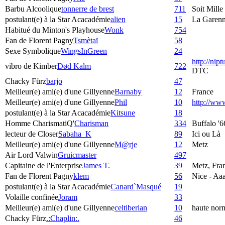
Barbu Alcoolique
tonnerre de brest
711
Soit Mille
postulant(e) à la Star Acacadémie
alien
15
La Garenn
Habitué du Minton's Playhouse
Wonk
754
Fan de Florent Pagny
Tsmètaï
58
Sexe Symbolique
WingsInGreen
24
http://nip
vibro de Kimber
Død Kalm
722
DTC
Chacky Fürz
barjo
47
Meilleur(e) ami(e) d'une Gillyenne
Barnaby
12
France
Meilleur(e) ami(e) d'une Gillyenne
Phil
10
http://w
postulant(e) à la Star Acacadémie
Kitsune
18
Homme CharismatiQ'
Charisman
334
Buffalo '6
lecteur de Closer
Sabaha_K
89
Ici ou Là
Meilleur(e) ami(e) d'une Gillyenne
M@rje
12
Metz
Air Lord Valwin
Gruicmaster
497
Capitaine de l'Enterprise
James T.
39
Metz, Fra
Fan de Florent Pagny
klem
56
Nice - Aaa
postulant(e) à la Star Acacadémie
Canard`Masqué
19
Volaille confinée
Joram
33
Meilleur(e) ami(e) d'une Gillyenne
celtiberian
10
haute nor
Chacky Fürz
.:Chaplin:.
46