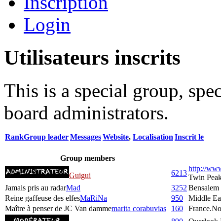
Inscription
Login
Utilisateurs inscrits
This is a special group, sp
board administrators.
Rank
Group leader
Messages
Website
,
Localisation
Inscrit le
Group members
http://ww
6213
Guigui
Twin Pea
Jamais pris au radar
Mad
3252
Bensalem
Reine gaffeuse des elfes
MaRiNa
950
Middle Ea
Maître à penser de JC Van damme
marita corabuvias
160
France.No