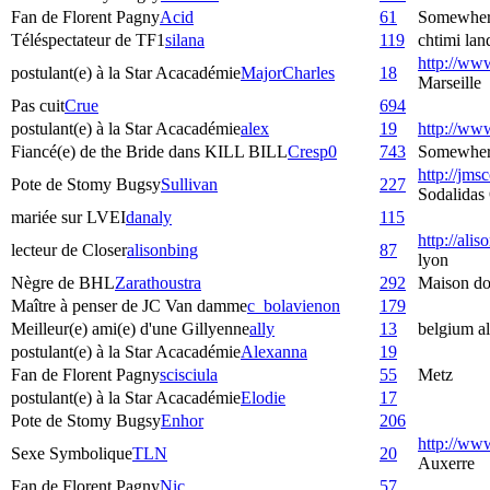
Fan de Florent Pagny
Acid
61
Somewher
Téléspectateur de TF1
silana
119
chtimi lan
http://www.
postulant(e) à la Star Acacadémie
MajorCharles
18
Marseille
Pas cuit
Crue
694
postulant(e) à la Star Acacadémie
alex
19
http://www
Fiancé(e) de the Bride dans KILL BILL
Cresp0
743
Somewhere 
http://jms
Pote de Stomy Bugsy
Sullivan
227
Sodalidas
mariée sur LVEI
danaly
115
http://ali
lecteur de Closer
alisonbing
87
lyon
Nègre de BHL
Zarathoustra
292
Maison do
Maître à penser de JC Van damme
c_bolavienon
179
Meilleur(e) ami(e) d'une Gillyenne
ally
13
belgium al
postulant(e) à la Star Acacadémie
Alexanna
19
Fan de Florent Pagny
scisciula
55
Metz
postulant(e) à la Star Acacadémie
Elodie
17
Pote de Stomy Bugsy
Enhor
206
http://ww
Sexe Symbolique
TLN
20
Auxerre
Fan de Florent Pagny
Nic
57