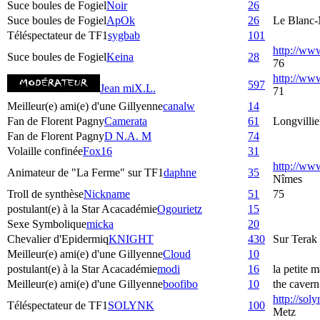
Suce boules de Fogiel
Noir
26
Suce boules de Fogiel
ApOk
26
Le Blanc-
Téléspectateur de TF1
sygbab
101
http://ww
Suce boules de Fogiel
Keina
28
76
http://w
597
Jean miX.L.
71
Meilleur(e) ami(e) d'une Gillyenne
canalw
14
Fan de Florent Pagny
Camerata
61
Longvillie
Fan de Florent Pagny
D N.A. M
74
Volaille confinée
Fox16
31
http://ww
Animateur de "La Ferme" sur TF1
daphne
35
Nîmes
Troll de synthèse
Nickname
51
75
postulant(e) à la Star Acacadémie
Ogourietz
15
Sexe Symbolique
micka
20
Chevalier d'Epidermiq
KNIGHT
430
Sur Terak
Meilleur(e) ami(e) d'une Gillyenne
Cloud
10
postulant(e) à la Star Acacadémie
modi
16
la petite m
Meilleur(e) ami(e) d'une Gillyenne
boofibo
10
the cavern
http://sol
Téléspectateur de TF1
SOLYNK
100
Metz