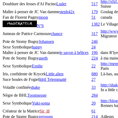
http://xfzf
Doublure des fesses d'Al Pacino
Luder
517
Suisse
Maître à penser de JC Van damme
steph42x
179
Goulag de
Fan de Florent Pagny
moon
51
canada
1382
Le Village
N°6
http://www
Jumeau de Patrice Carmouze
chance
317
Migrateur
Pote de Stomy Bugsy
Johansen
246
Sexe Symbolique
happy
24
Maître à penser de JC Van damme
le savon à hélices
196
dans R'lye
Pote de Stomy Bugsy
aneth
224
à ma maiso
http://mem
Sexe Symbolique
Emilie
22
Paris
Iris, confidente de Krycek
Little.alien
880
Là-bas, au 
Suce boules de Fogiel
Idril Telemmaitë
27
http://sha
Volaille confinée
shake
33
In a littl
Nègre de BHL
Toomseuge
284
http://blog
Sexe Symbolique
Yuki-soma
20
Rennes bas
Créateur de la Matrice
Sir_ill
61
Pote de Stomy Bugsy
zerosum
214
Ailleurs