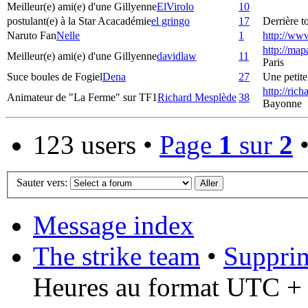
Meilleur(e) ami(e) d'une Gillyenne
ElVirolo
10
postulant(e) à la Star Acacadémie
el gringo
17
Derrière to
Naruto Fan
Nelle
1
http://ww
http://map
Meilleur(e) ami(e) d'une Gillyenne
davidlaw
11
Paris
Suce boules de Fogiel
Dena
27
Une petite 
http://ric
Animateur de "La Ferme" sur TF1
Richard Mesplède
38
Bayonne
123 users •
Page
1
sur
2
Sauter vers:
Message index
The strike team
•
Supprim
Heures au format UTC + 