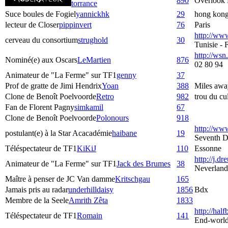
890
Overlook 
torrance
Suce boules de Fogiel
yannickhk
29
hong kon
lecteur de Closer
pippinvert
76
Paris
http://ww
cerveau du consortium
strughold
30
Tunisie -
http://wsn.
Nominé(e) aux Oscars
LeMartien
876
02 80 94
Animateur de "La Ferme" sur TF1
genny
37
Prof de gratte de Jimi Hendrix
Yoan
388
Miles awa
Clone de Benoît Poelvoorde
Retro
982
trou du c
Fan de Florent Pagny
simkamil
67
Clone de Benoît Poelvoorde
Polonours
918
http://www
postulant(e) à la Star Acacadémie
haibane
19
Seventh D
Téléspectateur de TF1
KiKiJ
110
Essonne
http://j.dre
Animateur de "La Ferme" sur TF1
Jack des Brumes
38
Neverland
Maître à penser de JC Van damme
Kritschgau
165
Jamais pris au radar
underhilldaisy
1856
Bdx
Membre de la Seele
Amrith Zêta
1833
http://hal
Téléspectateur de TF1
Romain
141
End-worl