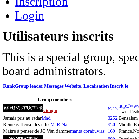
Inscription
Login
Utilisateurs inscrits
This is a special group, sp
board administrators.
Rank
Group leader
Messages
Website
,
Localisation
Inscrit le
Group members
http://ww
6213
Guigui
Twin Pea
Jamais pris au radar
Mad
3252
Bensalem
Reine gaffeuse des elfes
MaRiNa
950
Middle Ea
Maître à penser de JC Van damme
marita corabuvias
160
France.No