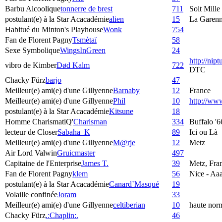
Barbu Alcoolique
tonnerre de brest
711
Soit Mille
postulant(e) à la Star Acacadémie
alien
15
La Garenn
Habitué du Minton's Playhouse
Wonk
754
Fan de Florent Pagny
Tsmètaï
58
Sexe Symbolique
WingsInGreen
24
http://nip
vibro de Kimber
Død Kalm
722
DTC
Chacky Fürz
barjo
47
Meilleur(e) ami(e) d'une Gillyenne
Barnaby
12
France
Meilleur(e) ami(e) d'une Gillyenne
Phil
10
http://w
postulant(e) à la Star Acacadémie
Kitsune
18
Homme CharismatiQ'
Charisman
334
Buffalo '6
lecteur de Closer
Sabaha_K
89
Ici ou Là
Meilleur(e) ami(e) d'une Gillyenne
M@rje
12
Metz
Air Lord Valwin
Gruicmaster
497
Capitaine de l'Enterprise
James T.
39
Metz, Fra
Fan de Florent Pagny
klem
56
Nice - Aaa
postulant(e) à la Star Acacadémie
Canard`Masqué
19
Volaille confinée
Joram
33
Meilleur(e) ami(e) d'une Gillyenne
celtiberian
10
haute nor
Chacky Fürz
.:Chaplin:.
46