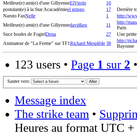
Meilleur(e) ami(e) d'une Gillyenne
ElVirolo
10
postulant(e) à la Star Acacadémie
el gringo
17
Derrière to
Naruto Fan
Nelle
1
http://ww
http://map
Meilleur(e) ami(e) d'une Gillyenne
davidlaw
11
Paris
Suce boules de Fogiel
Dena
27
Une petite 
http://ric
Animateur de "La Ferme" sur TF1
Richard Mesplède
38
Bayonne
123 users •
Page
1
sur
2
Sauter vers:
Message index
The strike team
•
Supprim
Heures au format UTC + 