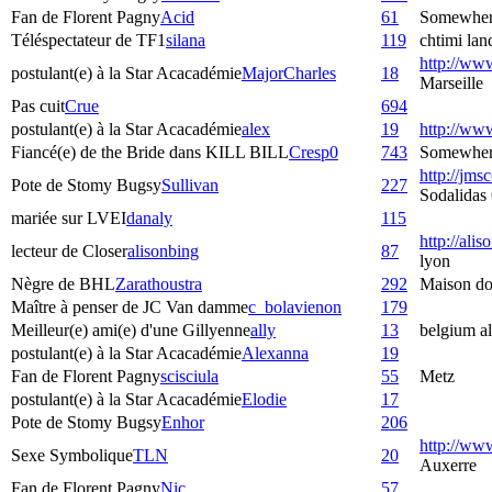
Fan de Florent Pagny
Acid
61
Somewher
Téléspectateur de TF1
silana
119
chtimi lan
http://www.
postulant(e) à la Star Acacadémie
MajorCharles
18
Marseille
Pas cuit
Crue
694
postulant(e) à la Star Acacadémie
alex
19
http://www
Fiancé(e) de the Bride dans KILL BILL
Cresp0
743
Somewhere 
http://jms
Pote de Stomy Bugsy
Sullivan
227
Sodalidas
mariée sur LVEI
danaly
115
http://ali
lecteur de Closer
alisonbing
87
lyon
Nègre de BHL
Zarathoustra
292
Maison do
Maître à penser de JC Van damme
c_bolavienon
179
Meilleur(e) ami(e) d'une Gillyenne
ally
13
belgium al
postulant(e) à la Star Acacadémie
Alexanna
19
Fan de Florent Pagny
scisciula
55
Metz
postulant(e) à la Star Acacadémie
Elodie
17
Pote de Stomy Bugsy
Enhor
206
http://ww
Sexe Symbolique
TLN
20
Auxerre
Fan de Florent Pagny
Nic
57