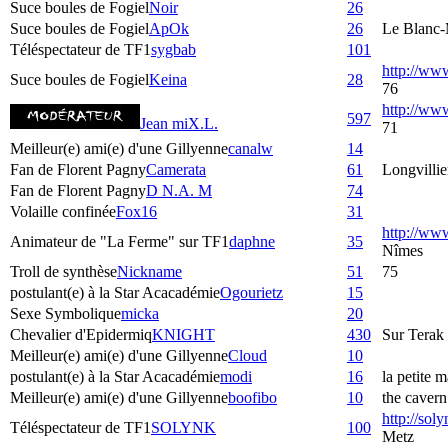
Suce boules de Fogiel
Noir
26
Suce boules de Fogiel
ApOk
26
Le Blanc-
Téléspectateur de TF1
sygbab
101
http://ww
Suce boules de Fogiel
Keina
28
76
http://w
597
Jean miX.L.
71
Meilleur(e) ami(e) d'une Gillyenne
canalw
14
Fan de Florent Pagny
Camerata
61
Longvillie
Fan de Florent Pagny
D N.A. M
74
Volaille confinée
Fox16
31
http://ww
Animateur de "La Ferme" sur TF1
daphne
35
Nîmes
Troll de synthèse
Nickname
51
75
postulant(e) à la Star Acacadémie
Ogourietz
15
Sexe Symbolique
micka
20
Chevalier d'Epidermiq
KNIGHT
430
Sur Terak
Meilleur(e) ami(e) d'une Gillyenne
Cloud
10
postulant(e) à la Star Acacadémie
modi
16
la petite m
Meilleur(e) ami(e) d'une Gillyenne
boofibo
10
the cavern
http://sol
Téléspectateur de TF1
SOLYNK
100
Metz