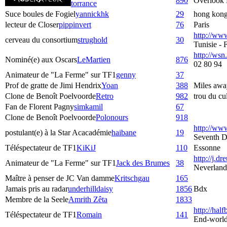
890
Overlook 
torrance
Suce boules de Fogiel
yannickhk
29
hong kon
lecteur de Closer
pippinvert
76
Paris
http://ww
cerveau du consortium
strughold
30
Tunisie -
http://wsn.
Nominé(e) aux Oscars
LeMartien
876
02 80 94
Animateur de "La Ferme" sur TF1
genny
37
Prof de gratte de Jimi Hendrix
Yoan
388
Miles awa
Clone de Benoît Poelvoorde
Retro
982
trou du c
Fan de Florent Pagny
simkamil
67
Clone de Benoît Poelvoorde
Polonours
918
http://www
postulant(e) à la Star Acacadémie
haibane
19
Seventh D
Téléspectateur de TF1
KiKiJ
110
Essonne
http://j.dre
Animateur de "La Ferme" sur TF1
Jack des Brumes
38
Neverland
Maître à penser de JC Van damme
Kritschgau
165
Jamais pris au radar
underhilldaisy
1856
Bdx
Membre de la Seele
Amrith Zêta
1833
http://hal
Téléspectateur de TF1
Romain
141
End-worl