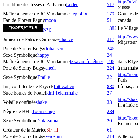
http://xfzf
Doublure des fesses d'Al Pacino
Luder
517
Suisse
Maître à penser de JC Van damme
steph42x
179
Goulag de
Fan de Florent Pagny
moon
51
canada
1382
Le Village
N°6
http://www
Jumeau de Patrice Carmouze
chance
317
Migrateur
Pote de Stomy Bugsy
Johansen
246
Sexe Symbolique
happy
24
Maître à penser de JC Van damme
le savon à hélices
196
dans R'lye
Pote de Stomy Bugsy
aneth
224
à ma maiso
http://mem
Sexe Symbolique
Emilie
22
Paris
Iris, confidente de Krycek
Little.alien
880
Là-bas, au 
Suce boules de Fogiel
Idril Telemmaitë
27
http://sha
Volaille confinée
shake
33
In a littl
Nègre de BHL
Toomseuge
284
http://blog
Sexe Symbolique
Yuki-soma
20
Rennes bas
Créateur de la Matrice
Sir_ill
61
Pote de Stomy Bugsy
zerosum
214
Ailleurs