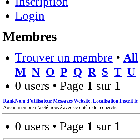
Inscription
Login
Membres
Trouver un membre
•
All
M
N
O
P
Q
R
S
T
U
0 users • Page
1
sur
1
Rank
Nom d’utilisateur
Messages
Website
,
Localisation
Inscrit le
Aucun membre n’a été trouvé avec ce critère de recherche.
0 users • Page
1
sur
1