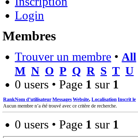
Inscription
Login
Membres
Trouver un membre
•
All
M
N
O
P
Q
R
S
T
U
0 users • Page
1
sur
1
Rank
Nom d’utilisateur
Messages
Website
,
Localisation
Inscrit le
Aucun membre n’a été trouvé avec ce critère de recherche.
0 users • Page
1
sur
1