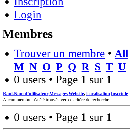
Inscription
Login
Membres
Trouver un membre
•
All
M
N
O
P
Q
R
S
T
U
0 users • Page
1
sur
1
Rank
Nom d’utilisateur
Messages
Website
,
Localisation
Inscrit le
Aucun membre n’a été trouvé avec ce critère de recherche.
0 users • Page
1
sur
1