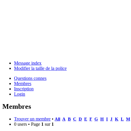
Message index
Modifier la taille de la police
Questions connes
Membres
Inscription
Login
Membres
Trouver un membre
•
All
A
B
C
D
E
F
G
H
I
J
K
L
M
0 users • Page
1
sur
1