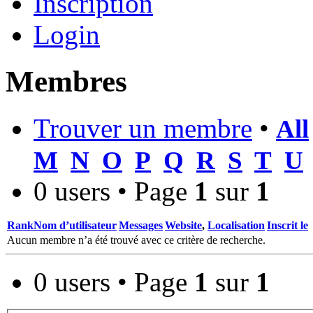
Inscription
Login
Membres
Trouver un membre
•
All
M
N
O
P
Q
R
S
T
U
0 users • Page
1
sur
1
Rank
Nom d’utilisateur
Messages
Website
,
Localisation
Inscrit le
Aucun membre n’a été trouvé avec ce critère de recherche.
0 users • Page
1
sur
1