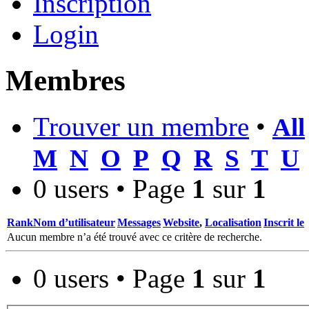
Inscription
Login
Membres
Trouver un membre
•
All
M
N
O
P
Q
R
S
T
U
0 users • Page
1
sur
1
Rank
Nom d’utilisateur
Messages
Website
,
Localisation
Inscrit le
Aucun membre n’a été trouvé avec ce critère de recherche.
0 users • Page
1
sur
1