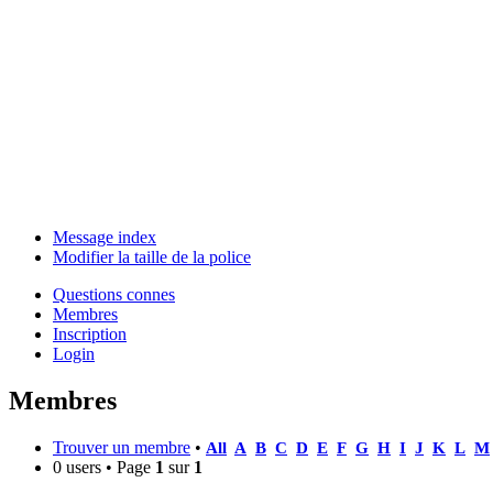
Message index
Modifier la taille de la police
Questions connes
Membres
Inscription
Login
Membres
Trouver un membre
•
All
A
B
C
D
E
F
G
H
I
J
K
L
M
0 users • Page
1
sur
1