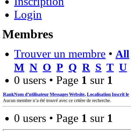
Inscription
Login
Membres
Trouver un membre
•
All
M
N
O
P
Q
R
S
T
U
0 users • Page
1
sur
1
Rank
Nom d’utilisateur
Messages
Website
,
Localisation
Inscrit le
Aucun membre n’a été trouvé avec ce critère de recherche.
0 users • Page
1
sur
1