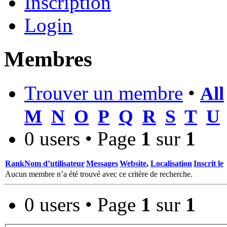
Inscription
Login
Membres
Trouver un membre
•
All
M
N
O
P
Q
R
S
T
U
0 users • Page
1
sur
1
Rank
Nom d’utilisateur
Messages
Website
,
Localisation
Inscrit le
Aucun membre n’a été trouvé avec ce critère de recherche.
0 users • Page
1
sur
1