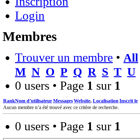
Inscription
Login
Membres
Trouver un membre
•
All
M
N
O
P
Q
R
S
T
U
0 users • Page
1
sur
1
Rank
Nom d’utilisateur
Messages
Website
,
Localisation
Inscrit le
Aucun membre n’a été trouvé avec ce critère de recherche.
0 users • Page
1
sur
1