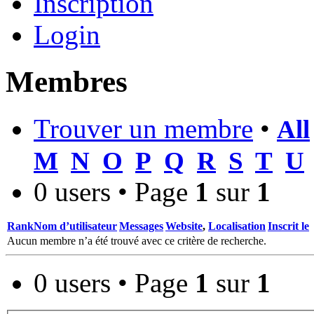
Inscription
Login
Membres
Trouver un membre
•
All
M
N
O
P
Q
R
S
T
U
0 users • Page
1
sur
1
Rank
Nom d’utilisateur
Messages
Website
,
Localisation
Inscrit le
Aucun membre n’a été trouvé avec ce critère de recherche.
0 users • Page
1
sur
1