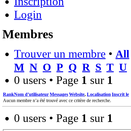
Inscription
Login
Membres
Trouver un membre
•
All
M
N
O
P
Q
R
S
T
U
0 users • Page
1
sur
1
Rank
Nom d’utilisateur
Messages
Website
,
Localisation
Inscrit le
Aucun membre n’a été trouvé avec ce critère de recherche.
0 users • Page
1
sur
1