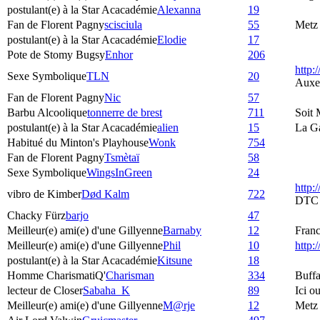
postulant(e) à la Star Acacadémie
Alexanna
19
Fan de Florent Pagny
scisciula
55
Metz
postulant(e) à la Star Acacadémie
Elodie
17
Pote de Stomy Bugsy
Enhor
206
http:
Sexe Symbolique
TLN
20
Auxe
Fan de Florent Pagny
Nic
57
Barbu Alcoolique
tonnerre de brest
711
Soit 
postulant(e) à la Star Acacadémie
alien
15
La G
Habitué du Minton's Playhouse
Wonk
754
Fan de Florent Pagny
Tsmètaï
58
Sexe Symbolique
WingsInGreen
24
http:
vibro de Kimber
Død Kalm
722
DTC
Chacky Fürz
barjo
47
Meilleur(e) ami(e) d'une Gillyenne
Barnaby
12
Fran
Meilleur(e) ami(e) d'une Gillyenne
Phil
10
http
postulant(e) à la Star Acacadémie
Kitsune
18
Homme CharismatiQ'
Charisman
334
Buffa
lecteur de Closer
Sabaha_K
89
Ici o
Meilleur(e) ami(e) d'une Gillyenne
M@rje
12
Metz