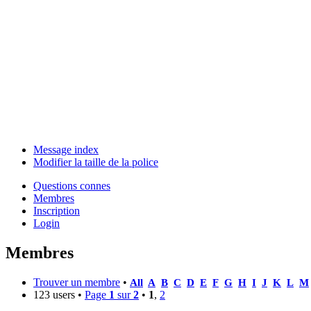
Message index
Modifier la taille de la police
Questions connes
Membres
Inscription
Login
Membres
Trouver un membre
•
All
A
B
C
D
E
F
G
H
I
J
K
L
M
123 users •
Page
1
sur
2
•
1
,
2