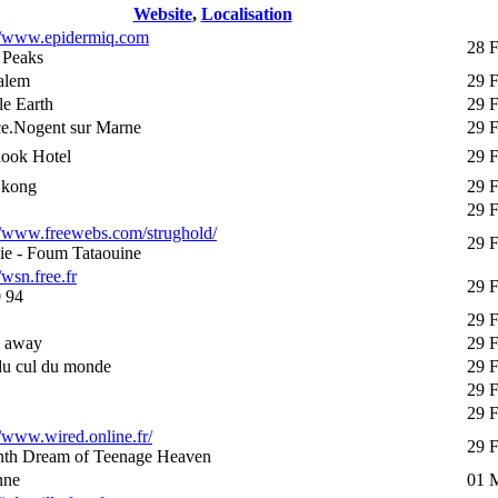
Website
,
Localisation
://www.epidermiq.com
28 F
 Peaks
alem
29 
e Earth
29 
ce.Nogent sur Marne
29 
look Hotel
29 
 kong
29 
29 
//www.freewebs.com/strughold/
29 
ie - Foum Tataouine
/wsn.free.fr
29 
 94
29 
s away
29 
du cul du monde
29 
29 
29 
//www.wired.online.fr/
29 
nth Dream of Teenage Heaven
nne
01 