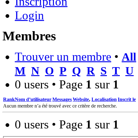
Inscription
Login
Membres
Trouver un membre
•
All
M
N
O
P
Q
R
S
T
U
0 users • Page
1
sur
1
Rank
Nom d’utilisateur
Messages
Website
,
Localisation
Inscrit le
Aucun membre n’a été trouvé avec ce critère de recherche.
0 users • Page
1
sur
1