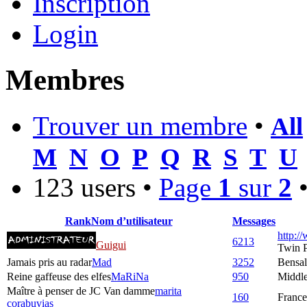
Inscription
Login
Membres
Trouver un membre
•
All
M
N
O
P
Q
R
S
T
U
123 users •
Page
1
sur
2
Rank
Nom d’utilisateur
Messages
http:/
6213
Guigui
Twin 
Jamais pris au radar
Mad
3252
Bensa
Reine gaffeuse des elfes
MaRiNa
950
Middle
Maître à penser de JC Van damme
marita
160
France
corabuvias