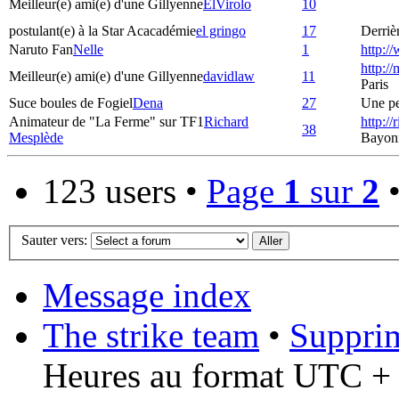
Meilleur(e) ami(e) d'une Gillyenne
ElVirolo
10
postulant(e) à la Star Acacadémie
el gringo
17
Derrièr
Naruto Fan
Nelle
1
http:/
http:/
Meilleur(e) ami(e) d'une Gillyenne
davidlaw
11
Paris
Suce boules de Fogiel
Dena
27
Une pet
Animateur de "La Ferme" sur TF1
Richard
http:/
38
Mesplède
Bayon
123 users •
Page
1
sur
2
Sauter vers:
Message index
The strike team
•
Supprim
Heures au format UTC + 