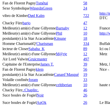
Fan de Florent Pagny
Tsmètaï
58
Sexe Symbolique
WingsInGreen
24
http:/
vibro de Kimber
Død Kalm
722
DTC
Chacky Fürz
barjo
47
Meilleur(e) ami(e) d'une Gillyenne
Barnaby
12
France
Meilleur(e) ami(e) d'une Gillyenne
Phil
10
http:
postulant(e) à la Star Acacadémie
Kitsune
18
Homme CharismatiQ'
Charisman
334
Buffal
lecteur de Closer
Sabaha_K
89
Ici ou
Meilleur(e) ami(e) d'une Gillyenne
M@rje
12
Metz
Air Lord Valwin
Gruicmaster
497
Capitaine de l'Enterprise
James T.
39
Metz, 
Fan de Florent Pagny
klem
56
Nice -
postulant(e) à la Star Acacadémie
Canard`Masqué
19
Volaille confinée
Joram
33
Meilleur(e) ami(e) d'une Gillyenne
celtiberian
10
haute 
Chacky Fürz
.:Chaplin:.
46
Suce boules de Fogiel
Noir
26
Suce boules de Fogiel
ApOk
26
Le Bla