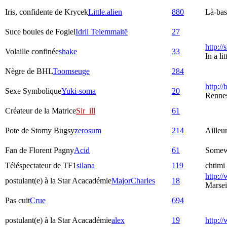
Iris, confidente de Krycek
Little.alien
880
Là-bas,
Suce boules de Fogiel
Idril Telemmaitë
27
http:/
Volaille confinée
shake
33
In a l
Nègre de BHL
Toomseuge
284
http://
Sexe Symbolique
Yuki-soma
20
Rennes
Créateur de la Matrice
Sir_ill
61
Pote de Stomy Bugsy
zerosum
214
Ailleu
Fan de Florent Pagny
Acid
61
Somew
Téléspectateur de TF1
silana
119
chtimi 
http://
postulant(e) à la Star Acacadémie
MajorCharles
18
Marsei
Pas cuit
Crue
694
postulant(e) à la Star Acacadémie
alex
19
http:/