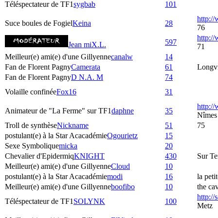
Téléspectateur de TF1
sygbab
101
http:/
Suce boules de Fogiel
Keina
28
76
http:
597
Jean miX.L.
71
Meilleur(e) ami(e) d'une Gillyenne
canalw
14
Fan de Florent Pagny
Camerata
61
Longvi
Fan de Florent Pagny
D N.A. M
74
Volaille confinée
Fox16
31
http:/
Animateur de "La Ferme" sur TF1
daphne
35
Nîmes
Troll de synthèse
Nickname
51
75
postulant(e) à la Star Acacadémie
Ogourietz
15
Sexe Symbolique
micka
20
Chevalier d'Epidermiq
KNIGHT
430
Sur Te
Meilleur(e) ami(e) d'une Gillyenne
Cloud
10
postulant(e) à la Star Acacadémie
modi
16
la peti
Meilleur(e) ami(e) d'une Gillyenne
boofibo
10
the ca
http:/
Téléspectateur de TF1
SOLYNK
100
Metz