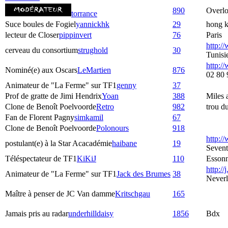
890
Overlo
torrance
Suce boules de Fogiel
yannickhk
29
hong 
lecteur de Closer
pippinvert
76
Paris
http:/
cerveau du consortium
strughold
30
Tunisi
http://
Nominé(e) aux Oscars
LeMartien
876
02 80 
Animateur de "La Ferme" sur TF1
genny
37
Prof de gratte de Jimi Hendrix
Yoan
388
Miles
Clone de Benoît Poelvoorde
Retro
982
trou d
Fan de Florent Pagny
simkamil
67
Clone de Benoît Poelvoorde
Polonours
918
http:/
postulant(e) à la Star Acacadémie
haibane
19
Seven
Téléspectateur de TF1
KiKiJ
110
Esson
http://j
Animateur de "La Ferme" sur TF1
Jack des Brumes
38
Never
Maître à penser de JC Van damme
Kritschgau
165
Jamais pris au radar
underhilldaisy
1856
Bdx