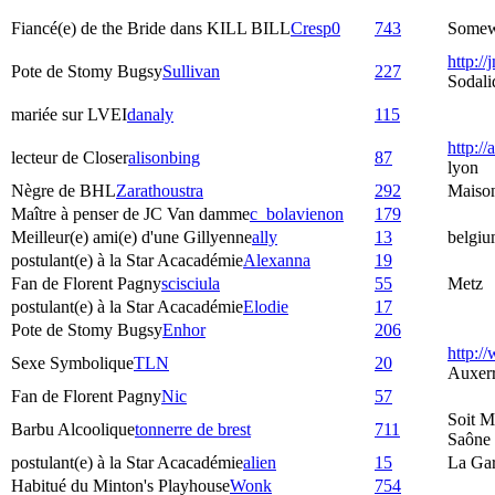
Fiancé(e) de the Bride dans KILL BILL
Cresp0
743
Somewh
http://
Pote de Stomy Bugsy
Sullivan
227
Sodali
mariée sur LVEI
danaly
115
http://
lecteur de Closer
alisonbing
87
lyon
Nègre de BHL
Zarathoustra
292
Maiso
Maître à penser de JC Van damme
c_bolavienon
179
Meilleur(e) ami(e) d'une Gillyenne
ally
13
belgiu
postulant(e) à la Star Acacadémie
Alexanna
19
Fan de Florent Pagny
scisciula
55
Metz
postulant(e) à la Star Acacadémie
Elodie
17
Pote de Stomy Bugsy
Enhor
206
http:/
Sexe Symbolique
TLN
20
Auxer
Fan de Florent Pagny
Nic
57
Soit M
Barbu Alcoolique
tonnerre de brest
711
Saône
postulant(e) à la Star Acacadémie
alien
15
La Ga
Habitué du Minton's Playhouse
Wonk
754