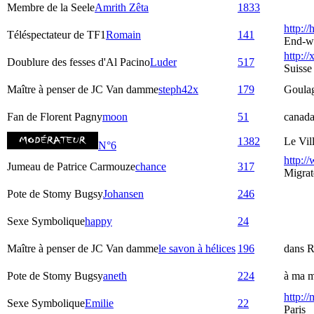
Membre de la Seele
Amrith Zêta
1833
http:/
Téléspectateur de TF1
Romain
141
End-w
http://
Doublure des fesses d'Al Pacino
Luder
517
Suisse
Maître à penser de JC Van damme
steph42x
179
Goula
Fan de Florent Pagny
moon
51
canad
1382
Le Vil
N°6
http:/
Jumeau de Patrice Carmouze
chance
317
Migrat
Pote de Stomy Bugsy
Johansen
246
Sexe Symbolique
happy
24
Maître à penser de JC Van damme
le savon à hélices
196
dans R
Pote de Stomy Bugsy
aneth
224
à ma m
http:/
Sexe Symbolique
Emilie
22
Paris