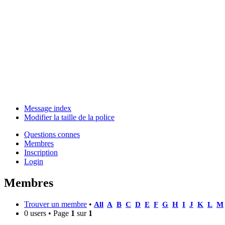
Message index
Modifier la taille de la police
Questions connes
Membres
Inscription
Login
Membres
Trouver un membre
•
All
A
B
C
D
E
F
G
H
I
J
K
L
M
0 users • Page
1
sur
1