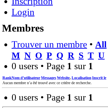
Inscription
Login
Membres
Trouver un membre
•
All
M
N
O
P
Q
R
S
T
U
0 users • Page
1
sur
1
Rank
Nom d’utilisateur
Messages
Website
,
Localisation
Inscrit le
Aucun membre n’a été trouvé avec ce critère de recherche.
0 users • Page
1
sur
1