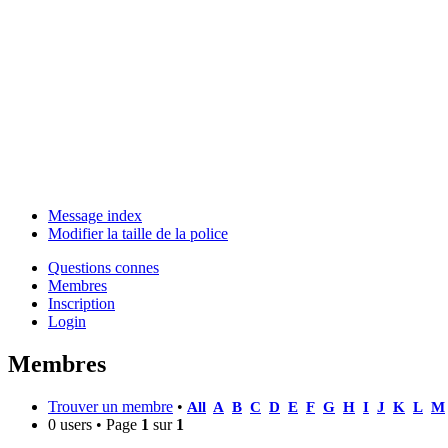
Message index
Modifier la taille de la police
Questions connes
Membres
Inscription
Login
Membres
Trouver un membre
•
All
A
B
C
D
E
F
G
H
I
J
K
L
M
0 users • Page
1
sur
1