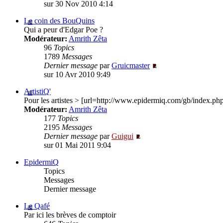
sur 30 Nov 2010 4:14
Le coin des BouQuins
Qui a peur d'Edgar Poe ?
Modérateur:
Amrith Zêta
96
Topics
1789
Messages
Dernier message
par
Gruicmaster
sur 10 Avr 2010 9:49
ArtistiQ'
Pour les artistes > [url=http://www.epidermiq.com/gb/index.
Modérateur:
Amrith Zêta
177
Topics
2195
Messages
Dernier message
par
Guigui
sur 01 Mai 2011 9:04
EpidermiQ
Topics
Messages
Dernier message
Le Qafé
Par ici les brèves de comptoir