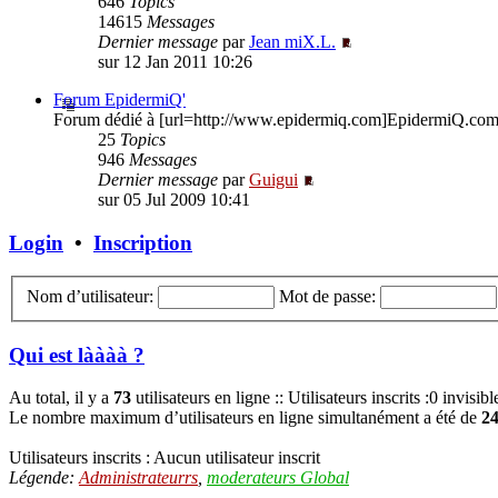
646
Topics
14615
Messages
Dernier message
par
Jean miX.L.
sur 12 Jan 2011 10:26
Forum EpidermiQ'
Forum dédié à [url=http://www.epidermiq.com]EpidermiQ.com[/
25
Topics
946
Messages
Dernier message
par
Guigui
sur 05 Jul 2009 10:41
Login
•
Inscription
Nom d’utilisateur:
Mot de passe:
Qui est làààà ?
Au total, il y a
73
utilisateurs en ligne :: Utilisateurs inscrits :0 invisib
Le nombre maximum d’utilisateurs en ligne simultanément a été de
2
Utilisateurs inscrits : Aucun utilisateur inscrit
Légende:
Administrateurrs
,
moderateurs Global