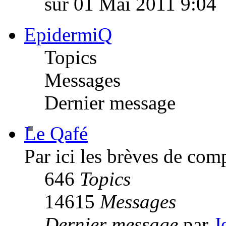
sur 01 Mai 2011 9:04
EpidermiQ
Topics
Messages
Dernier message
Le Qafé
Par ici les brèves de com
646
Topics
14615
Messages
Dernier message
par
J