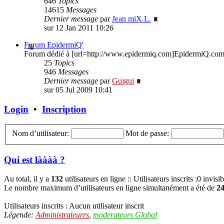
646
Topics
14615
Messages
Dernier message
par
Jean miX.L.
sur 12 Jan 2011 10:26
Forum EpidermiQ'
Forum dédié à [url=http://www.epidermiq.com]EpidermiQ.com[/
25
Topics
946
Messages
Dernier message
par
Guigui
sur 05 Jul 2009 10:41
Login
•
Inscription
Nom d’utilisateur:
Mot de passe:
Qui est làààà ?
Au total, il y a
132
utilisateurs en ligne :: Utilisateurs inscrits :0 invis
Le nombre maximum d’utilisateurs en ligne simultanément a été de
2
Utilisateurs inscrits : Aucun utilisateur inscrit
Légende:
Administrateurrs
,
moderateurs Global