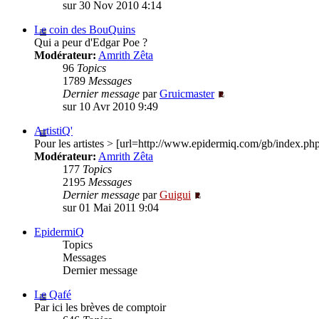
sur 30 Nov 2010 4:14
Le coin des BouQuins
Qui a peur d'Edgar Poe ?
Modérateur:
Amrith Zêta
96
Topics
1789
Messages
Dernier message
par
Gruicmaster
sur 10 Avr 2010 9:49
ArtistiQ'
Pour les artistes > [url=http://www.epidermiq.com/gb/index.
Modérateur:
Amrith Zêta
177
Topics
2195
Messages
Dernier message
par
Guigui
sur 01 Mai 2011 9:04
EpidermiQ
Topics
Messages
Dernier message
Le Qafé
Par ici les brèves de comptoir