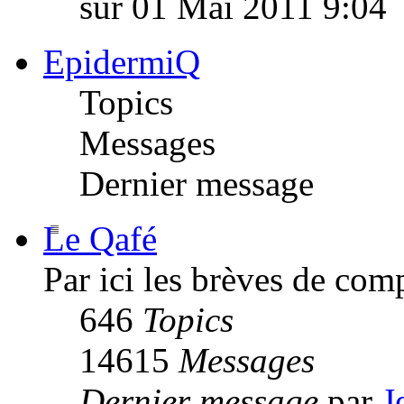
sur 01 Mai 2011 9:04
EpidermiQ
Topics
Messages
Dernier message
Le Qafé
Par ici les brèves de com
646
Topics
14615
Messages
Dernier message
par
J