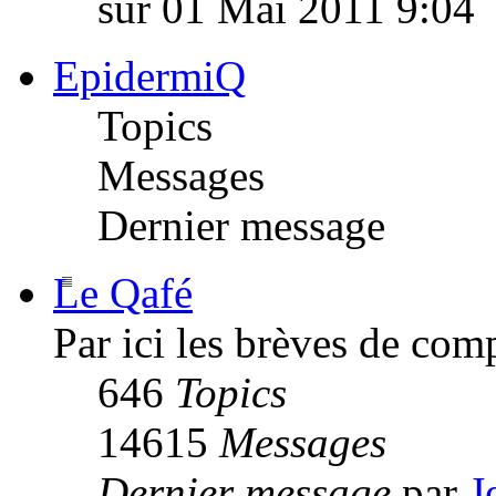
sur 01 Mai 2011 9:04
EpidermiQ
Topics
Messages
Dernier message
Le Qafé
Par ici les brèves de com
646
Topics
14615
Messages
Dernier message
par
J