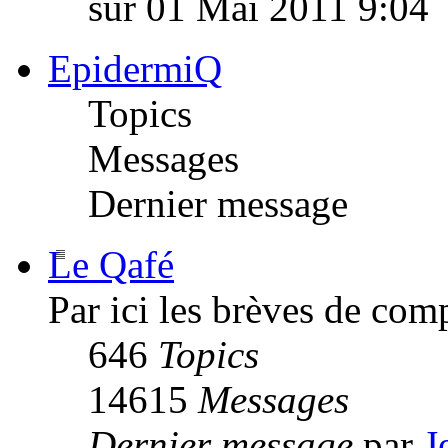
sur 01 Mai 2011 9:04
EpidermiQ
Topics
Messages
Dernier message
Le Qafé
Par ici les brèves de com
646
Topics
14615
Messages
Dernier message
par
J