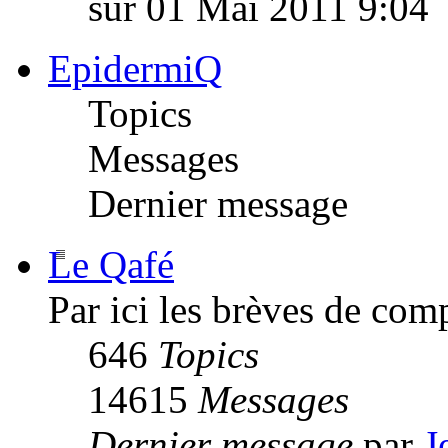
sur 01 Mai 2011 9:04
EpidermiQ
Topics
Messages
Dernier message
Le Qafé
Par ici les brèves de com
646
Topics
14615
Messages
Dernier message
par
J