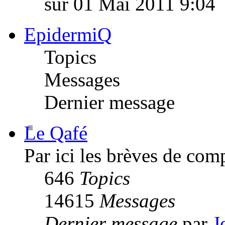
sur 01 Mai 2011 9:04
EpidermiQ
Topics
Messages
Dernier message
Le Qafé
Par ici les brèves de com
646
Topics
14615
Messages
Dernier message
par
J