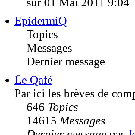
sur 01 Mai 2011 9:04
EpidermiQ
Topics
Messages
Dernier message
Le Qafé
Par ici les brèves de com
646
Topics
14615
Messages
Dernier message
par
J