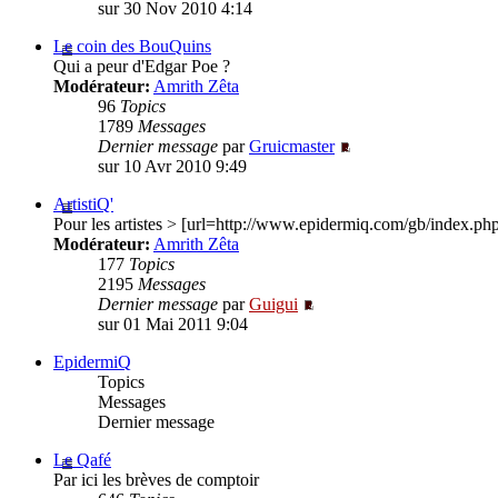
sur 30 Nov 2010 4:14
Le coin des BouQuins
Qui a peur d'Edgar Poe ?
Modérateur:
Amrith Zêta
96
Topics
1789
Messages
Dernier message
par
Gruicmaster
sur 10 Avr 2010 9:49
ArtistiQ'
Pour les artistes > [url=http://www.epidermiq.com/gb/index.
Modérateur:
Amrith Zêta
177
Topics
2195
Messages
Dernier message
par
Guigui
sur 01 Mai 2011 9:04
EpidermiQ
Topics
Messages
Dernier message
Le Qafé
Par ici les brèves de comptoir