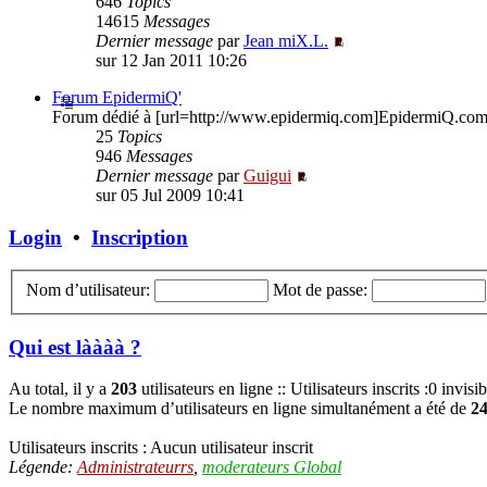
646
Topics
14615
Messages
Dernier message
par
Jean miX.L.
sur 12 Jan 2011 10:26
Forum EpidermiQ'
Forum dédié à [url=http://www.epidermiq.com]EpidermiQ.com[/
25
Topics
946
Messages
Dernier message
par
Guigui
sur 05 Jul 2009 10:41
Login
•
Inscription
Nom d’utilisateur:
Mot de passe:
Qui est làààà ?
Au total, il y a
203
utilisateurs en ligne :: Utilisateurs inscrits :0 invis
Le nombre maximum d’utilisateurs en ligne simultanément a été de
2
Utilisateurs inscrits : Aucun utilisateur inscrit
Légende:
Administrateurrs
,
moderateurs Global