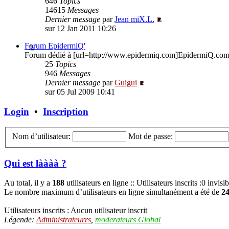
646
Topics
14615
Messages
Dernier message
par
Jean miX.L.
sur 12 Jan 2011 10:26
Forum EpidermiQ'
Forum dédié à [url=http://www.epidermiq.com]EpidermiQ.com[/
25
Topics
946
Messages
Dernier message
par
Guigui
sur 05 Jul 2009 10:41
Login
•
Inscription
Nom d’utilisateur:
Mot de passe:
Qui est làààà ?
Au total, il y a
188
utilisateurs en ligne :: Utilisateurs inscrits :0 invis
Le nombre maximum d’utilisateurs en ligne simultanément a été de
2
Utilisateurs inscrits : Aucun utilisateur inscrit
Légende:
Administrateurrs
,
moderateurs Global