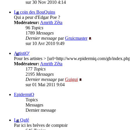
sur 30 Nov 2010 4:14
Le coin des BouQuins
Qui a peur d'Edgar Poe ?
Modérateur:
Amrith Zêta
96
Topics
1789
Messages
Dernier message
par
Gruicmaster
sur 10 Avr 2010 9:49
ArtistiQ'
Pour les artistes > [url=http://www.epidermiq.com/gb/index.
Modérateur:
Amrith Zêta
177
Topics
2195
Messages
Dernier message
par
Guigui
sur 01 Mai 2011 9:04
EpidermiQ
Topics
Messages
Dernier message
Le Qafé
Par ici les brèves de comptoir