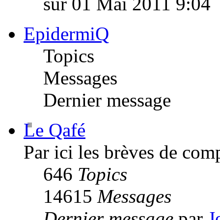
sur 01 Mai 2011 9:04
EpidermiQ
Topics
Messages
Dernier message
Le Qafé
Par ici les brèves de com
646
Topics
14615
Messages
Dernier message
par
J