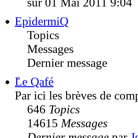
sur 01 Mai 2011 9:04
EpidermiQ
Topics
Messages
Dernier message
Le Qafé
Par ici les brèves de com
646
Topics
14615
Messages
Dernier message
par
J