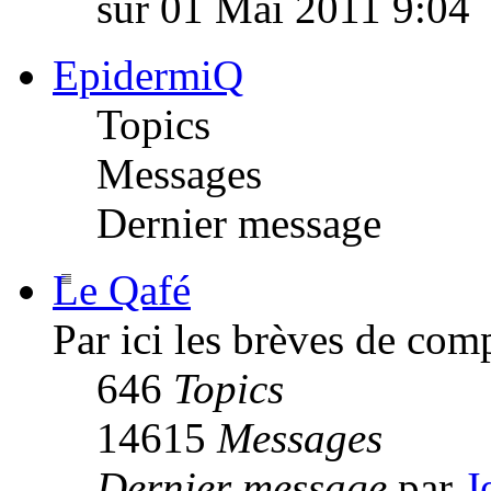
sur 01 Mai 2011 9:04
EpidermiQ
Topics
Messages
Dernier message
Le Qafé
Par ici les brèves de com
646
Topics
14615
Messages
Dernier message
par
J